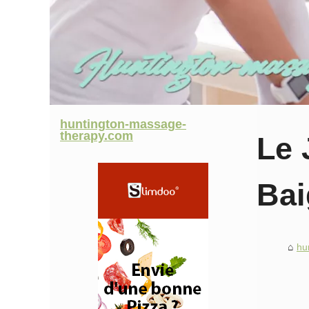
huntington-massage-
therapy.com
Le 
Bai
hu