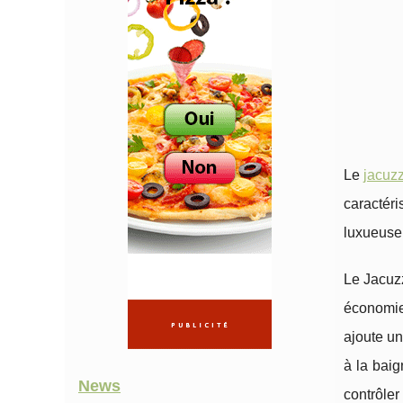
Le
jacuzz
caractér
luxueuse.
Le Jacuzz
économie 
ajoute un
à la bai
News
contrôler