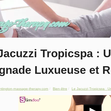
Jacuzzi Tropicspa : 
gnade Luxueuse et R
ntington-massage-therapy.com
Bien-être
Le Jacuzzi Tropicspa : U