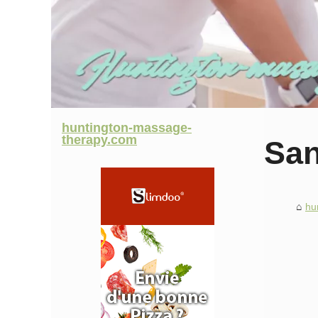
huntington-massage-
therapy.com
San
hu