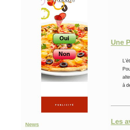
Une P
L'é
Pou
alt
à d
Les a
News