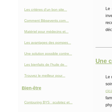
Le 
Les critères d'un bon site...
inv
Comment Bibsevents.com...
rec
déc
Matériel pour médecins et...
Les avantages des pompes...
Une solution possible contre...
Une c
Les bienfaits de l'huile de...
Trouvez le meilleur pour...
Le 
soi
Bien-être
cic
fam
Contouring BYS : sculptez et...
phy