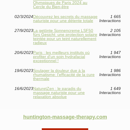
Olympiques de Paris 2024 au
Cercle du Bien-être
02/3/2024
Découvrez les secrets du massage
1 665
naturiste pour une détente totale
Interactions
27/9/2023
La getönte Sonnencreme LSF50
2 105
fürs Gesicht: une protection solaire
Interactions
teintée pour un teint naturellement
radieux
20/6/2023
Paris : les meilleurs instituts où
1 947
profiter d'un soin hydrafacial
Interactions
exceptionnel !
19/6/2023
Soulager la douleur due à la
1 986
rhumatisme: l'efficacité de la cure
Interactions
thermale
16/6/2023
NaturetZen : le paradis du
1 649
massage naturiste pour une
Interactions
relaxation absolue
huntington-massage-therapy.com