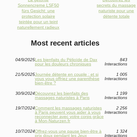
Sonnencreme LSF50
secrets du massage
fürs Gesicht: une
naturiste pour une
protection solaire
détente totale
teintée pour un teint
naturellement radieux
Most recent articles
04/9/2025
Les bienfaits du Pélioïde de Dax
843
pour les douleurs chroniques
Interactions
21/5/2025
Journée détente en couple : et si
1 005
vous vous offriez une parenthèse
Interactions
bien-être ?
30/9/2024
Découvrez les bienfaits des
1 199
massages naturistes à Paris
Interactions
19/7/2024
Comment les massages naturistes
2 256
à Paris peuvent vous aider à vous
Interactions
reconnecter avec votre corps grâce
à Mon-Naturzen.fr
10/7/2024
Offrez-vous une pause bien-être à
1 324
prix doux pendant les Jeux
Interactions