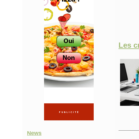
Les c
News