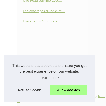
Une Peau Sublime avec...
Les avantages d'une cure...
Une crème réparatrice...
This website uses cookies to ensure you get
the best experience on our website.
Learn more
Refuse Cookie
Allow cookies
© 2026
Huntington-massage-therapy.com
/
Cookies Policy
/
RSS
en