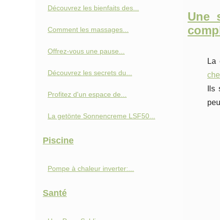
Découvrez les bienfaits des...
Une s
compl
Comment les massages...
Offrez-vous une pause...
La 
Découvrez les secrets du...
che
Ils
Profitez d'un espace de...
peu
La getönte Sonnencreme LSF50...
Piscine
Pompe à chaleur inverter:...
Santé