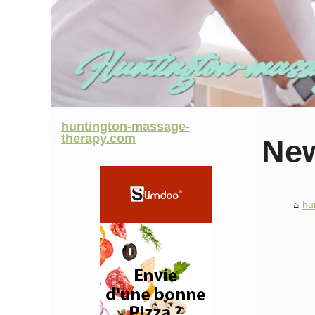
huntington-massage-
therapy.com
Ne
hu