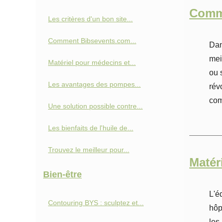
Comme
Les critères d'un bon site...
Comment Bibsevents.com...
Dan
mei
Matériel pour médecins et...
ou 
Les avantages des pompes...
rév
com
Une solution possible contre...
Les bienfaits de l'huile de...
Trouvez le meilleur pour...
Matér
Bien-être
L'é
Contouring BYS : sculptez et...
hôp
les