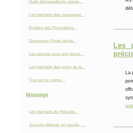
Huile démaquillante visage...
dét
Les bienfaits des massages...
Profitez des Promotions...
Découvrez l'huile sèche...
Les 
précis
Les secrets pour une tenue...
Les bienfaits des soins de la...
La 
Tout sur la crème...
pom
off
Massage
sys
aut
Les bienfaits du Pélioïde...
Journée détente en couple :...