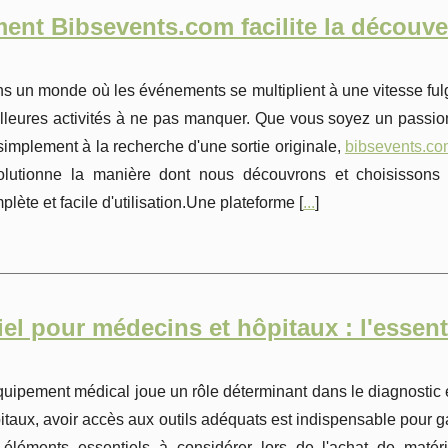
nt Bibsevents.com facilite la découv
s un monde où les événements se multiplient à une vitesse fulgura
lleures activités à ne pas manquer. Que vous soyez un passio
simplement à la recherche d'une sortie originale,
bibsevents.co
olutionne la manière dont nous découvrons et choisissons
plète et facile d'utilisation.Une plateforme [
...
]
iel pour médecins et hôpitaux : l'essen
quipement médical joue un rôle déterminant dans le diagnostic e
itaux, avoir accès aux outils adéquats est indispensable pour gar
 éléments essentiels à considérer lors de l'achat de matéri