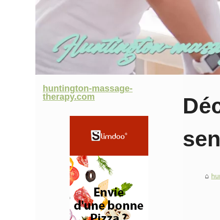
huntington-massage-
therapy.com
Déc
sen
hu