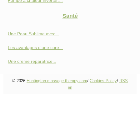
Pompe à chaleur inverter:...
Santé
Une Peau Sublime avec...
Les avantages d'une cure...
Une crème réparatrice...
© 2026
Huntington-massage-therapy.com
/
Cookies Policy
/
RSS
en